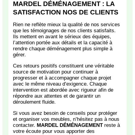
MARDEL DÉMÉNAGEMENT : LA
SATISFACTION NOS DE CLIENTS
Rien
ne
reflète
mieux
la
qualité
de
nos
services
que
les
témoignages
de
nos
clients
satisfaits.
Ils
mettent
en
avant
le
sérieux
des
équipes,
l’attention
portée
aux
détails
et
la
capacité
à
rendre
chaque
déménagement
plus
simple
à
gérer.
Ces
retours
positifs
constituent
une
véritable
source
de
motivation
pour
continuer
à
progresser
et
à
accompagner
chaque
projet
avec
le
même
niveau
d’exigence.
Chaque
intervention
est
abordée
avec
rigueur
afin
de
répondre
aux
attentes
et
de
garantir
un
déroulement
fluide.
Si
vous
avez
besoin
de
conseils
pour
protéger
et
organiser
vos
meubles,
n’hésitez
pas
à
nous
contacter.
MARDEL
DÉMÉNAGEMENT
reste
à
votre
écoute
pour
vous
apporter
des