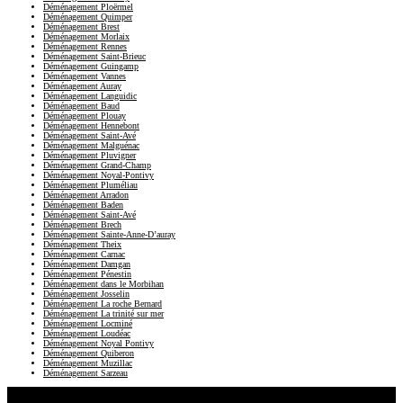
Déménagement Ploërmel
Déménagement Quimper
Déménagement Brest
Déménagement Morlaix
Déménagement Rennes
Déménagement Saint-Brieuc
Déménagement Guingamp
Déménagement Vannes
Déménagement Auray
Déménagement Languidic
Déménagement Baud
Déménagement Plouay
Déménagement Hennebont
Déménagement Saint-Avé
Déménagement Malguénac
Déménagement Pluvigner
Déménagement Grand-Champ
Déménagement Noyal-Pontivy
Déménagement Pluméliau
Déménagement Arradon
Déménagement Baden
Déménagement Saint-Avé
Déménagement Brech
Déménagement Sainte-Anne-D’auray
Déménagement Theix
Déménagement Carnac
Déménagement Damgan
Déménagement Pénestin
Déménagement dans le Morbihan
Déménagement Josselin
Déménagement La roche Bernard
Déménagement La trinité sur mer
Déménagement Locminé
Déménagement Loudéac
Déménagement Noyal Pontivy
Déménagement Quiberon
Déménagement Muzillac
Déménagement Sarzeau