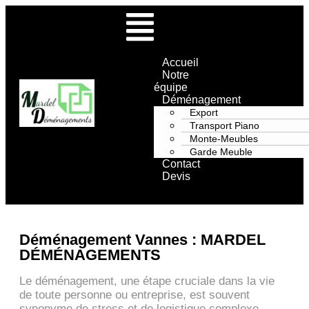
Accueil
Notre
équipe
Déménagement
Export
Transport Piano
Monte-Meubles
Garde Meuble
Contact
Devis
Déménagement Vannes : MARDEL
DÉMÉNAGEMENTS
Le déménagement, une étape cruciale dans la vie
de toute personne ou entreprise, est souvent
synonyme de stress et de logistique complexe.