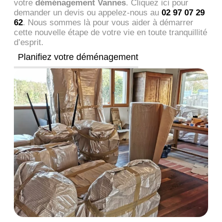
votre
déménagement Vannes
. Cliquez ici pour
demander un devis ou appelez-nous au
02 97 07 29
62
. Nous sommes là pour vous aider à démarrer
cette nouvelle étape de votre vie en toute tranquillité
d’esprit.
Planifiez votre déménagement