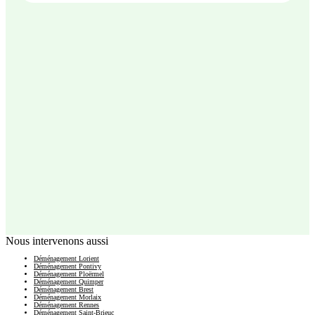
Nous intervenons aussi
Déménagement Lorient
Déménagement Pontivy
Déménagement Ploërmel
Déménagement Quimper
Déménagement Brest
Déménagement Morlaix
Déménagement Rennes
Déménagement Saint-Brieuc