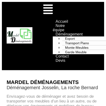
Accueil
Notre
équipe
Déménagement
Export
Transport Piano
Monte-Meubles
Garde Meuble
Contact
Devis
MARDEL DÉMÉNAGEMENTS
Déménagement Josselin, La roche Bernard
Envisagez-vous de déménager et avez besoin de
transporter vos meubles d’un lieu à un autre, ou de
déplacer vos équipements et mobiliers de bureau