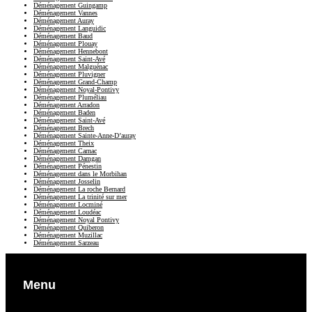
Déménagement Guingamp
Déménagement Vannes
Déménagement Auray
Déménagement Languidic
Déménagement Baud
Déménagement Plouay
Déménagement Hennebont
Déménagement Saint-Avé
Déménagement Malguénac
Déménagement Pluvigner
Déménagement Grand-Champ
Déménagement Noyal-Pontivy
Déménagement Pluméliau
Déménagement Arradon
Déménagement Baden
Déménagement Saint-Avé
Déménagement Brech
Déménagement Sainte-Anne-D’auray
Déménagement Theix
Déménagement Carnac
Déménagement Damgan
Déménagement Pénestin
Déménagement dans le Morbihan
Déménagement Josselin
Déménagement La roche Bernard
Déménagement La trinité sur mer
Déménagement Locminé
Déménagement Loudéac
Déménagement Noyal Pontivy
Déménagement Quiberon
Déménagement Muzillac
Déménagement Sarzeau
Menu