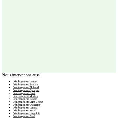
Nous intervenons aussi
Déménagement Lorient
Déménagement Pontivy
Déménagement Ploërmel
Déménagement Quimper
Déménagement Brest
Déménagement Morlaix
Déménagement Rennes
Déménagement Saint-Brieuc
Déménagement Guingamp
Déménagement Vannes
Déménagement Auray
Déménagement Languidic
Déménagement Baud