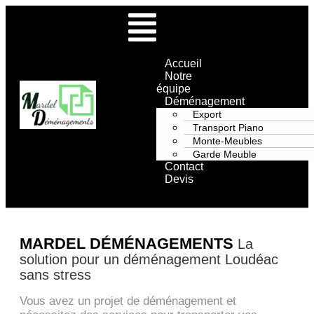
Accueil
Notre
équipe
Déménagement
Export
Transport Piano
Monte-Meubles
Garde Meuble
Contact
Devis
MARDEL DÉMÉNAGEMENTS
La
solution pour un déménagement Loudéac
sans stress
Vous avez un projet de déménagement et