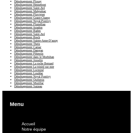
Déménagement Plouay
Déménagement Hennebont
Déménagement Saint-Avé
Déménagement Malguénac
Déménagement Pluvigner
Déménagement Grand-Champ
Déménagement Noyal-Pontivy
Déménagement Pluméliau
Déménagement Arradon
Déménagement Baden
Déménagement Saint-Avé
Déménagement Brech
Déménagement Sainte-Anne-D’auray
Déménagement Theix
Déménagement Carnac
Déménagement Damgan
Déménagement Pénestin
Déménagement dans le Morbihan
Déménagement Josselin
Déménagement La roche Bernard
Déménagement La trinité sur mer
Déménagement Locminé
Déménagement Loudéac
Déménagement Noyal Pontivy
Déménagement Quiberon
Déménagement Muzillac
Déménagement Sarzeau
Menu
Accueil
Notre équipe